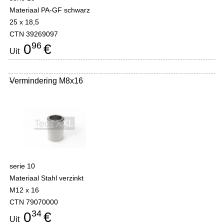
Materiaal PA-GF schwarz
25 x 18,5
CTN 39269097
96
0
€
Uit
Vermindering M8x16
-
serie 10
Materiaal Stahl verzinkt
M12 x 16
CTN 79070000
34
0
€
Uit