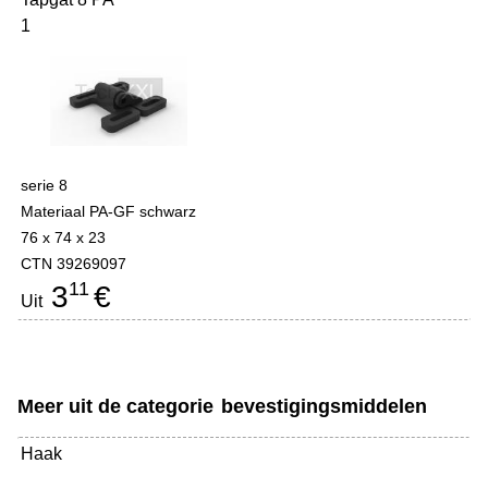
1
serie 8
Materiaal PA-GF schwarz
76 x 74 x 23
CTN 39269097
11
3
€
Uit
Meer uit de categorie
bevestigingsmiddelen
Haak