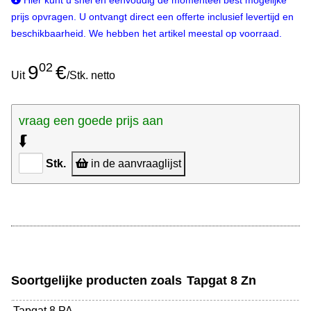
Hier kunt u snel en eenvoudig de momenteel best mogelijke
prijs opvragen. U ontvangt direct een offerte inclusief levertijd en
beschikbaarheid. We hebben het artikel meestal op voorraad.
02
9
€
Uit
/Stk. netto
vraag een goede prijs aan
⮮
Stk.
in de aanvraaglijst
Soortgelijke producten zoals
Tapgat 8 Zn
Tapgat 8 PA