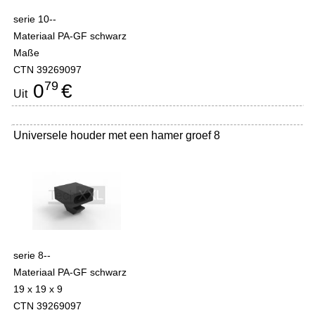
serie 10--
Materiaal PA-GF schwarz
Maße
CTN 39269097
79
0
€
Uit
Universele houder met een hamer groef 8
serie 8--
Materiaal PA-GF schwarz
19 x 19 x 9
CTN 39269097