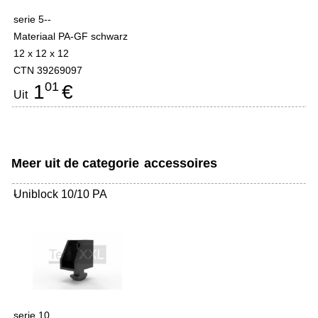
serie 5--
Materiaal PA-GF schwarz
12 x 12 x 12
CTN 39269097
01
1
€
Uit
Meer uit de categorie
accessoires
Uniblock 10/10 PA
-
serie 10