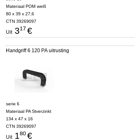
Materiaal POM weiß
80 x 39 x 27,6
CTN 39269097
17
3
€
Uit
Handgriff 6 120 PA uitrusting
-
serie 6
Materiaal PA Stverzinkt
134 x 47 x 16
CTN 39269097
80
1
€
Uit