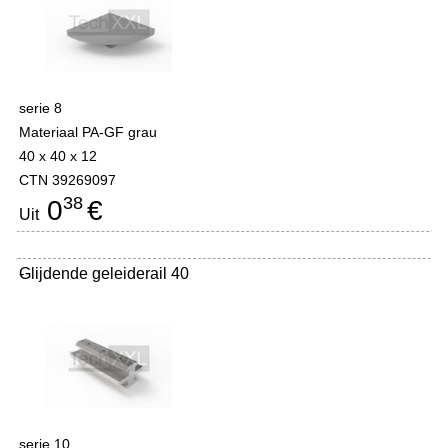
serie 8
Materiaal PA-GF grau
40 x 40 x 12
CTN 39269097
38
0
€
Uit
Glijdende geleiderail 40
-
serie 10