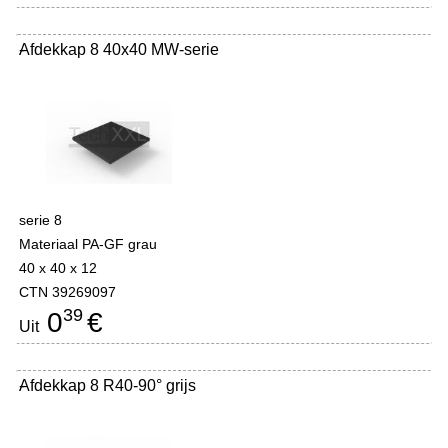
Afdekkap 8 40x40 MW-serie
-
serie 8
Materiaal PA-GF grau
40 x 40 x 12
CTN 39269097
39
0
€
Uit
Afdekkap 8 R40-90° grijs
-