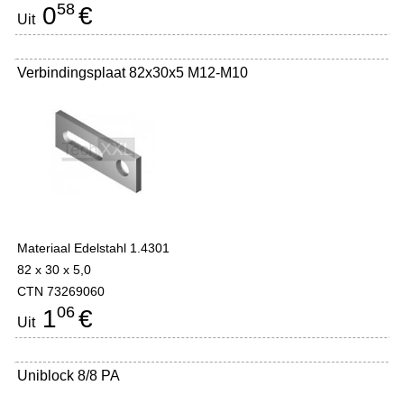
58
0
€
Uit
Verbindingsplaat 82x30x5 M12-M10
Materiaal Edelstahl 1.4301
82 x 30 x 5,0
CTN 73269060
06
1
€
Uit
Uniblock 8/8 PA