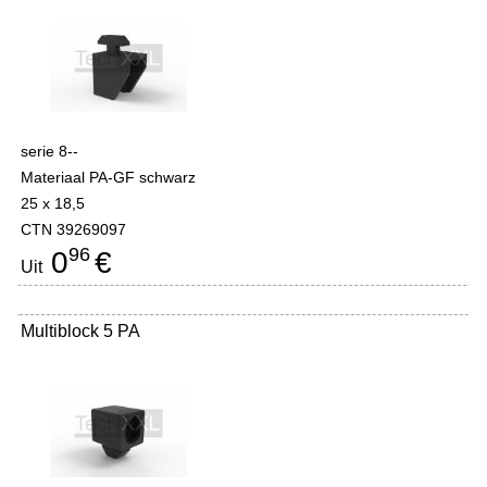
serie 8--
Materiaal PA-GF schwarz
25 x 18,5
CTN 39269097
96
0
€
Uit
Multiblock 5 PA