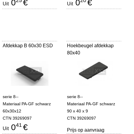
25
20
0
€
0
€
Uit
Uit
Afdekkap B 60x30 ESD
Hoekbeugel afdekkap
80x40
serie 8--
serie 8--
Materiaal PA-GF schwarz
Materiaal PA-GF schwarz
60x30x12
90 x 40 x 9
CTN 39269097
CTN 39269097
41
0
€
Uit
Prijs op aanvraag