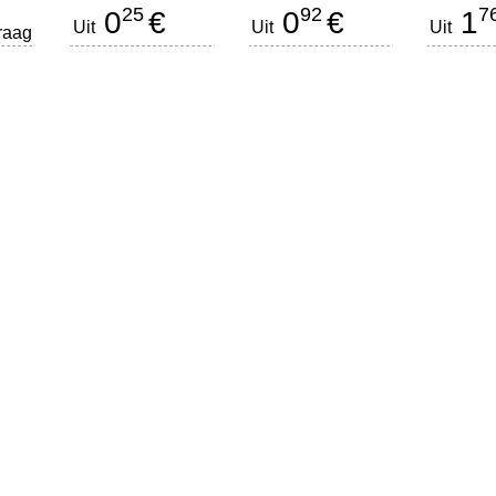
25
92
7
0
€
0
€
1
Uit
Uit
Uit
raag