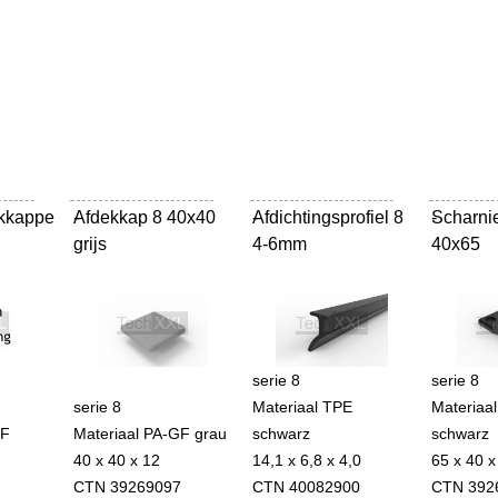
kkappe
Afdekkap 8 40x40
-
Afdichtingsprofiel 8
-
Scharni
-
grijs
4-6mm
40x65
serie 8
serie 8
serie 8
Materiaal TPE
Materiaa
GF
Materiaal PA-GF grau
schwarz
schwarz
40 x 40 x 12
14,1 x 6,8 x 4,0
65 x 40 x
7
CTN 39269097
CTN 40082900
CTN 392