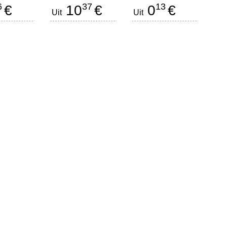
6
37
13
€
10
€
0
€
Uit
Uit