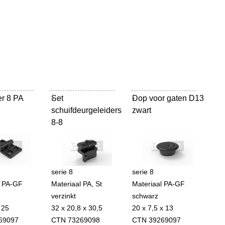
er 8 PA
Set
-
Dop voor gaten D13
-
schuifdeurgeleiders
zwart
8-8
serie 8
serie 8
l PA-GF
Materiaal PA, St
Materiaal PA-GF
verzinkt
schwarz
 25
32 x 20,8 x 30,5
20 x 7,5 x 13
69097
CTN 73269098
CTN 39269097