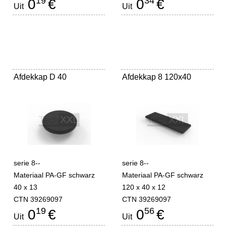
19
34
0
€
0
€
Uit
Uit
Afdekkap D 40
Afdekkap 8 120x40
serie 8--
serie 8--
Materiaal PA-GF schwarz
Materiaal PA-GF schwarz
40 x 13
120 x 40 x 12
CTN 39269097
CTN 39269097
19
56
0
€
0
€
Uit
Uit