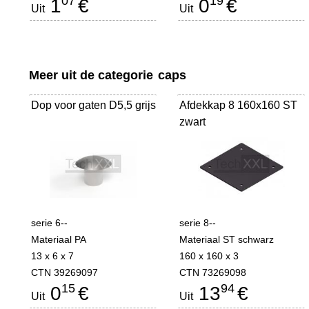
07
19
1
€
0
€
Uit
Uit
Meer uit de categorie
caps
Dop voor gaten D5,5 grijs
Afdekkap 8 160x160 ST
zwart
serie 6--
serie 8--
Materiaal PA
Materiaal ST schwarz
13 x 6 x 7
160 x 160 x 3
CTN 39269097
CTN 73269098
15
94
0
€
13
€
Uit
Uit