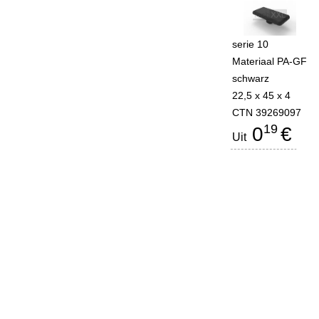
serie 10
Materiaal PA-GF
schwarz
22,5 x 45 x 4
CTN 39269097
19
0
€
Uit