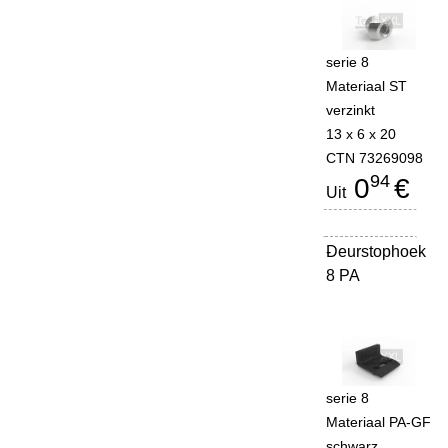
serie 8
Materiaal ST
verzinkt
13 x 6 x 20
CTN 73269098
94
0
€
Uit
Deurstophoek
-
8 PA
serie 8
Materiaal PA-GF
schwarz