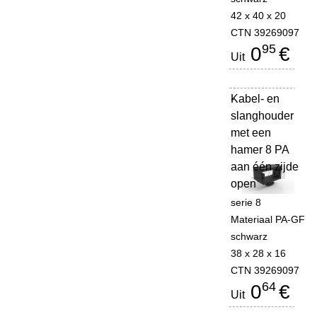
42 x 40 x 20
CTN 39269097
95
0
€
Uit
Kabel- en
-
slanghouder
met een
hamer 8 PA
aan één zijde
open
serie 8
Materiaal PA-GF
schwarz
38 x 28 x 16
CTN 39269097
64
0
€
Uit