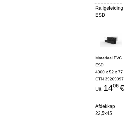
Railgeleiding
-
ESD
Materiaal PVC
ESD
4000 x 52 x 77
CTN 39269097
06
14
€
Uit
Afdekkap
-
22,5x45