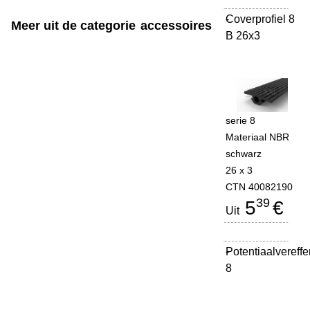
Coverprofiel 8
-
Meer uit de categorie
accessoires
B 26x3
serie 8
Materiaal NBR
schwarz
26 x 3
CTN 40082190
39
5
€
Uit
Potentiaalvereff
-
8