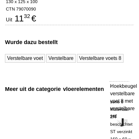
130 x 125 x 100
CTN 79070090
32
11
€
Uit
Wurde dazu bestellt
Verstelbare voet
Verstelbare
Verstelbare voets 8
Hoekbeugel
-
Meer uit de categorie
vloerelementen
verstelbare
voet 8 met
serie 8
verstelbare
Materiaal
set
ZN
beschichtet
ST verzinkt