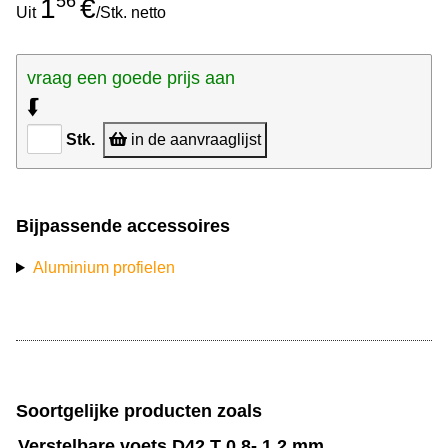
56
1
€
Uit
/Stk. netto
vraag een goede prijs aan
⮮
Stk.
in de aanvraaglijst
Bijpassende accessoires
Aluminium profielen
Soortgelijke producten zoals
Verstelbare voets D42 T 0.8- 1.2 mm