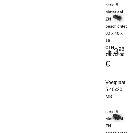
serie 8
Materiaal
ZN
beschichtet
80 x 40 x
16
CTN
98
3
Uit
79070000
€
Voetplaat
-
5 40x20
M8
serie 5
Materiaal
ZN