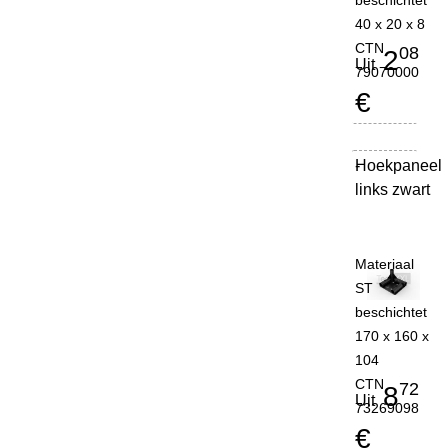
beschichtet
40 x 20 x 8
CTN
08
2
Uit
79070000
€
Hoekpaneel
-
links zwart
Materiaal
ST
beschichtet
170 x 160 x
104
CTN
72
8
Uit
73269098
€