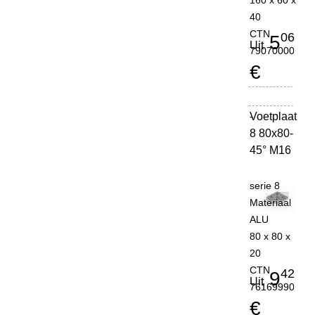
160 x 60 x
40
CTN
06
5
Uit
79070000
€
Voetplaat
-
8 80x80-
45° M16
serie 8
Materiaal
ALU
80 x 80 x
20
CTN
42
9
Uit
76169990
€