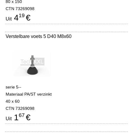
80 x 150
CTN 73269098
19
4
€
Uit
Verstelbare voets 5 D40 M8x60
serie 5--
Materiaal PA/ST verzinkt
40 x 60
CTN 73269098
67
1
€
Uit