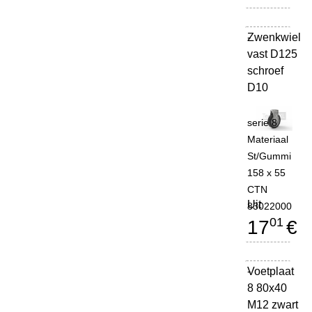
Zwenkwiel
-
vast D125
schroef
D10
serie 8
Materiaal
St/Gummi
158 x 55
CTN
Uit
83022000
01
17
€
Voetplaat
-
8 80x40
M12 zwart