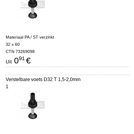
Materiaal PA / ST verzinkt
32 x 60
CTN 73269098
91
0
€
Uit
Verstelbare voets D32 T 1,5-2,0mm
1