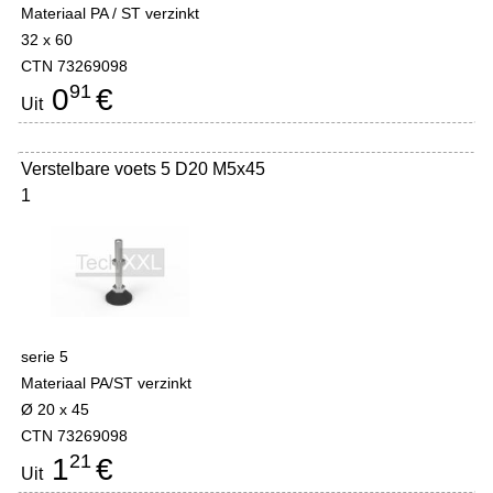
Materiaal PA / ST verzinkt
32 x 60
CTN 73269098
91
0
€
Uit
Verstelbare voets 5 D20 M5x45
1
serie 5
Materiaal PA/ST verzinkt
Ø 20 x 45
CTN 73269098
21
1
€
Uit