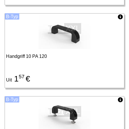
B-Typ
Handgriff 10 PA 120
57
1
€
Uit
B-Typ