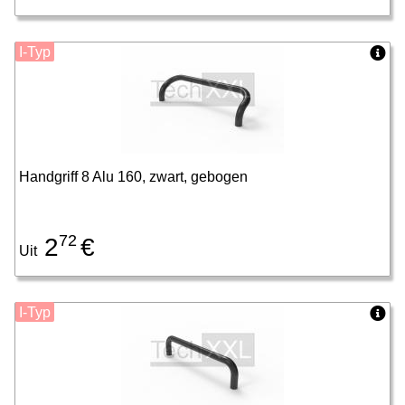
I-Typ
Handgriff 8 Alu 160, zwart, gebogen
72
2
€
Uit
I-Typ