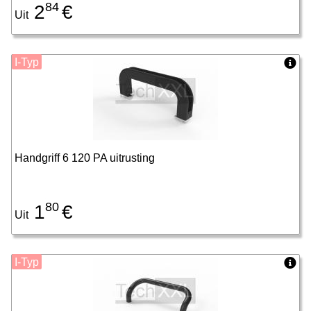
84
2
€
Uit
I-Typ
Handgriff 6 120 PA uitrusting
80
1
€
Uit
I-Typ