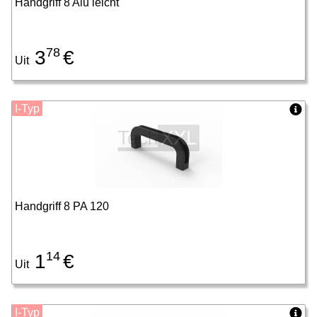
Handgriff 8 Alu leicht
78
3
€
Uit
I-Typ
Handgriff 8 PA 120
14
1
€
Uit
I-Typ