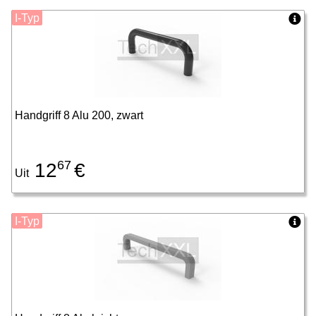
I-Typ
Handgriff 8 Alu 200, zwart
67
12
€
Uit
I-Typ