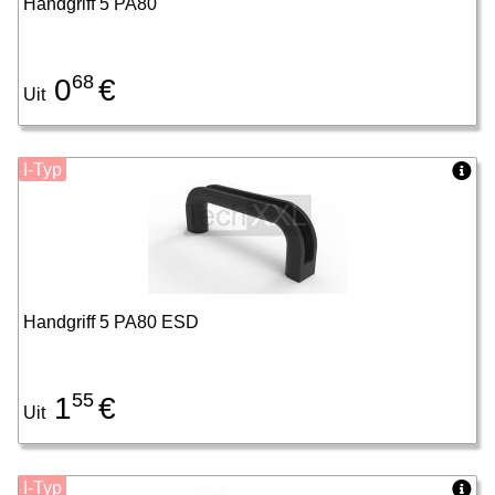
Handgriff 5 PA80
68
0
€
Uit
I-Typ
Handgriff 5 PA80 ESD
55
1
€
Uit
I-Typ