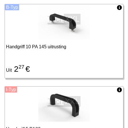
B-Typ
Handgriff 10 PA 145 uitrusting
27
2
€
Uit
I-Typ