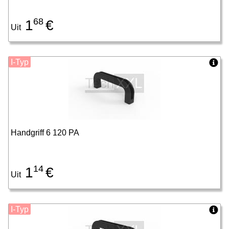
68
1
€
Uit
I-Typ
Handgriff 6 120 PA
14
1
€
Uit
I-Typ