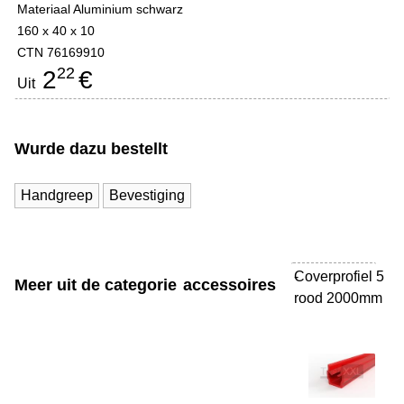
Materiaal Aluminium schwarz
160 x 40 x 10
CTN 76169910
22
2
€
Uit
Wurde dazu bestellt
Handgreep
Bevestiging
Coverprofiel 5
-
Meer uit de categorie
accessoires
rood 2000mm