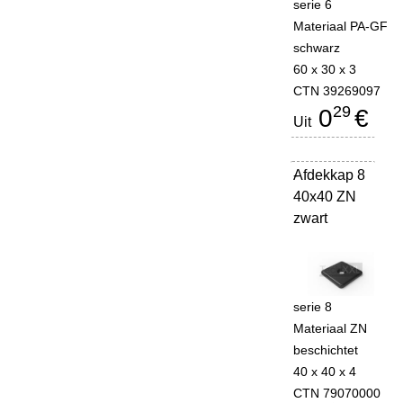
serie 6
Materiaal PA-GF
schwarz
60 x 30 x 3
CTN 39269097
29
0
€
Uit
Afdekkap 8
-
40x40 ZN
zwart
serie 8
Materiaal ZN
beschichtet
40 x 40 x 4
CTN 79070000