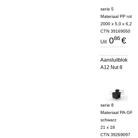
serie 5
Materiaal PP rot
2000 x 5,0 x 6,2
CTN 39169050
86
0
€
Uit
Aansluitblok
-
A12 Nut 8
serie 8
Materiaal PA-GF
schwarz
21 x 18
CTN 39269097