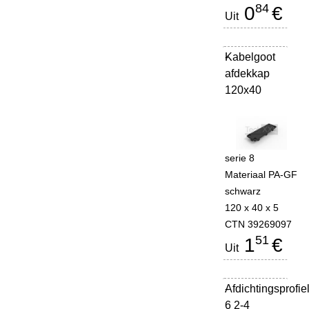
84
0
€
Uit
Kabelgoot
-
afdekkap
120x40
serie 8
Materiaal PA-GF
schwarz
120 x 40 x 5
CTN 39269097
51
1
€
Uit
Afdichtingsprofie
-
6 2-4