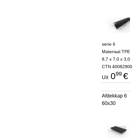
serie 6
Materiaal TPE
8,7 x 7,0 x 3,0
CTN 40082900
99
0
€
Uit
Afdekkap 6
-
60x30