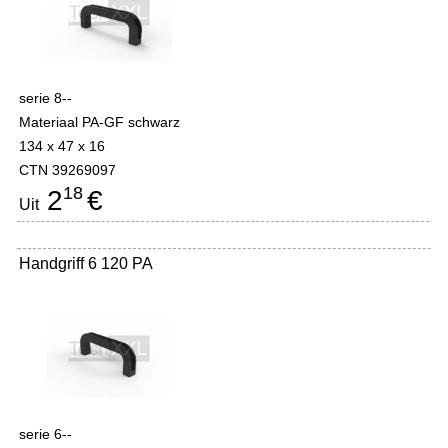
serie 8--
Materiaal PA-GF schwarz
134 x 47 x 16
CTN 39269097
18
2
€
Uit
Handgriff 6 120 PA
serie 6--