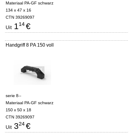
Materiaal PA-GF schwarz
134 x 47 x 16
CTN 39269097
14
1
€
Uit
Handgriff 8 PA 150 voll
serie 8--
Materiaal PA-GF schwarz
150 x 50 x 18
CTN 39269097
24
3
€
Uit