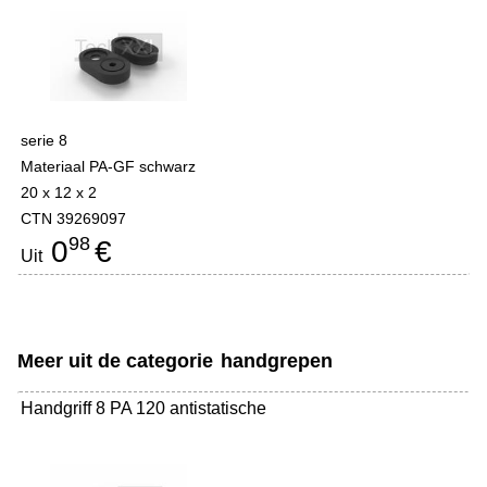
serie 8
Materiaal PA-GF schwarz
20 x 12 x 2
CTN 39269097
98
0
€
Uit
Meer uit de categorie
handgrepen
Handgriff 8 PA 120 antistatische